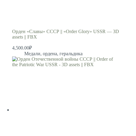
Орден «Славы» СССР || «Order Glory» USSR — 3D
assets || FBX
4,500.00
₽
Медали, ордена, геральдика