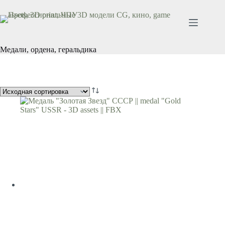
Перейти
к
сути
Медали, ордена, геральдика