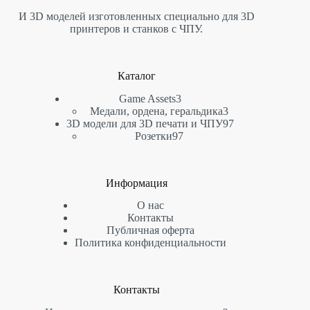
И 3D моделей изготовленных специально для 3D
принтеров и станков с ЧПУ.
Каталог
3
Game Assets
3
товара
3
Медали, ордена, геральдика
3
товара
97
3D модели для 3D печати и ЧПУ
97
97
товаров
Розетки
97
товаров
Информация
О нас
Контакты
Публичная оферта
Политика конфиденциальности
Контакты