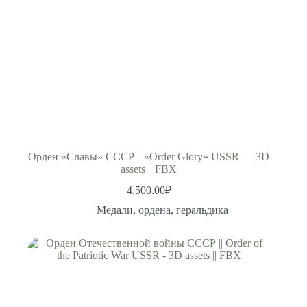
Орден «Славы» СССР || «Order Glory» USSR — 3D
assets || FBX
4,500.00
₽
Медали, ордена, геральдика