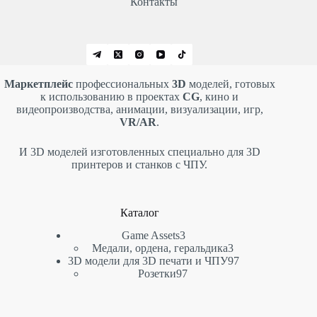
Контакты
Маркетплейс
профессиональных
3D
моделей, готовых
к использованию в проектах
CG
, кино и
видеопроизводства, анимации, визуализации, игр,
VR/AR
.
И 3D моделей изготовленных специально для 3D
принтеров и станков с ЧПУ.
Каталог
3
Game Assets
3
товара
3
Медали, ордена, геральдика
3
товара
97
3D модели для 3D печати и ЧПУ
97
97
товаров
Розетки
97
товаров