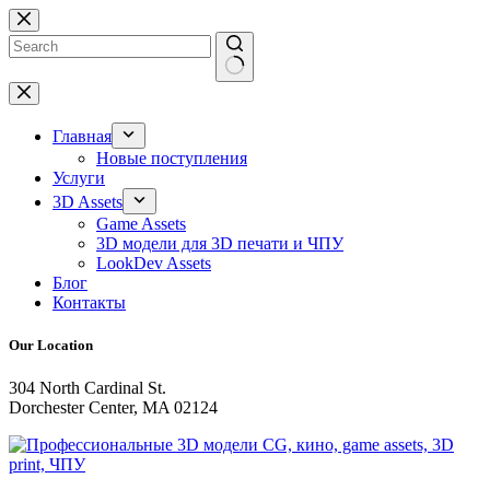
Перейти
к
сути
Ничего
не
найдено
Главная
Новые поступления
Услуги
3D Assets
Game Assets
3D модели для 3D печати и ЧПУ
LookDev Assets
Блог
Контакты
Our Location
304 North Cardinal St.
Dorchester Center, MA 02124