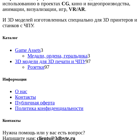
использованию в проектах
CG
, кино и видеопроизводства,
анимации, визуализации, игр,
VR/AR
.
И 3D моделей изготовленных специально для 3D принтеров и
станков с ЧПУ.
Каталог
3
Game Assets
3
товара
3
Медали, ордена, геральдика
3
товара
97
3D модели для 3D печати и ЧПУ
97
97
товаров
Розетки
97
товаров
Информация
О нас
Контакты
Публичная оферта
Политика конфиденциальности
Контакты
Нужна помощь или у вас есть вопрос?
Напишите нам:
clients@3dbyte.ru