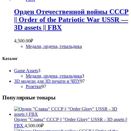
Орден Отечественной войны СССР
|| Order of the Patriotic War USSR —
3D assets || FBX
4,500.00
₽
Медали, ордена, геральдика
Каталог
3
Game Assets
3
товара
3
Медали, ордена, геральдика
3
товара
97
3D модели для 3D печати и ЧПУ
97
97
товаров
Розетки
97
товаров
Популярные товары
Орден "Славы" СССР || "Order Glory" USSR - 3D assets ||
FBX
4,500.00
₽