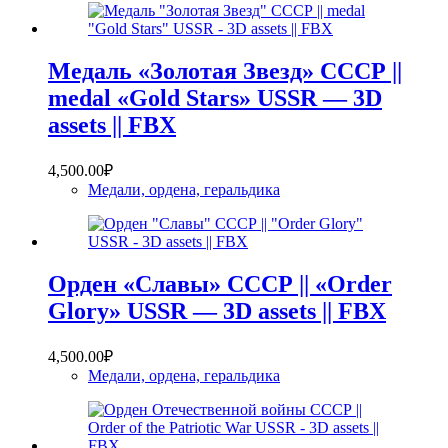
Медаль «Золотая Звезд» СССР ||
medal «Gold Stars» USSR — 3D
assets || FBX
4,500.00
₽
Медали, ордена, геральдика
Орден «Славы» СССР || «Order
Glory» USSR — 3D assets || FBX
4,500.00
₽
Медали, ордена, геральдика