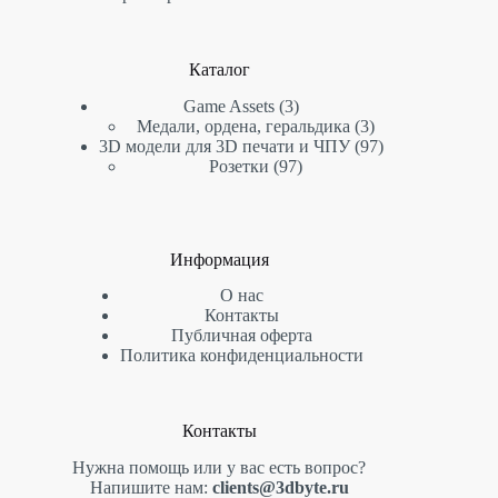
Каталог
3
Game Assets
3
товара
3
Медали, ордена, геральдика
3
товара
97
3D модели для 3D печати и ЧПУ
97
97
товаров
Розетки
97
товаров
Информация
О нас
Контакты
Публичная оферта
Политика конфиденциальности
Контакты
Нужна помощь или у вас есть вопрос?
Напишите нам:
clients@3dbyte.ru