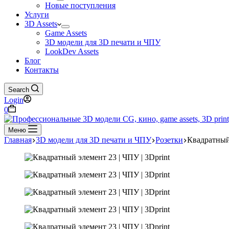
Новые поступления
Услуги
3D Assets
Game Assets
3D модели для 3D печати и ЧПУ
LookDev Assets
Блог
Контакты
Search
Login
Корзина
0
Меню
Главная
3D модели для 3D печати и ЧПУ
Розетки
Квадратный 