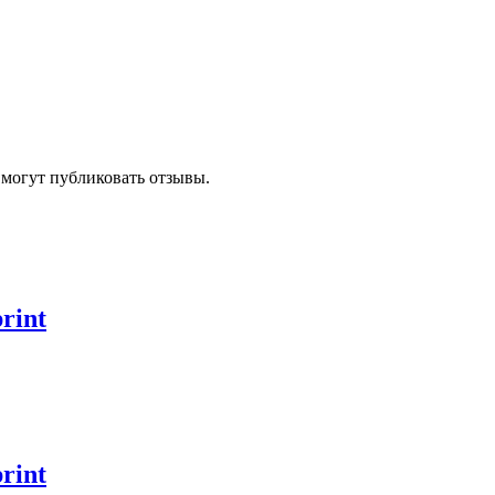
 могут публиковать отзывы.
rint
rint