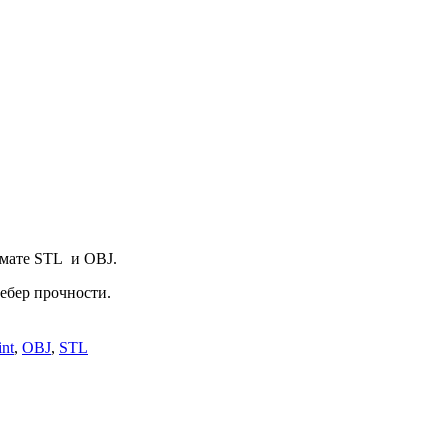
рмате STL и OBJ.
ребер прочности.
int
,
OBJ
,
STL