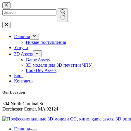
Перейти
к
сути
Ничего
не
найдено
Главная
Новые поступления
Услуги
3D Assets
Game Assets
3D модели для 3D печати и ЧПУ
LookDev Assets
Блог
Контакты
Our Location
304 North Cardinal St.
Dorchester Center, MA 02124
Главная