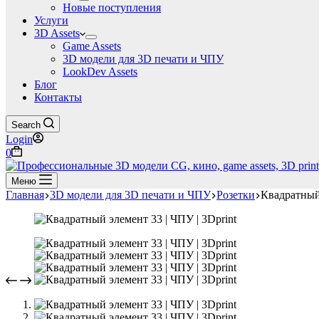
Новые поступления
Услуги
3D Assets
Game Assets
3D модели для 3D печати и ЧПУ
LookDev Assets
Блог
Контакты
Search
Login
Корзина
0
Меню
Главная
3D модели для 3D печати и ЧПУ
Розетки
Квадратный 