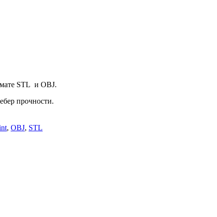
рмате STL и OBJ.
ребер прочности.
int
,
OBJ
,
STL