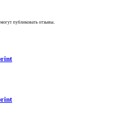
 могут публиковать отзывы.
rint
rint