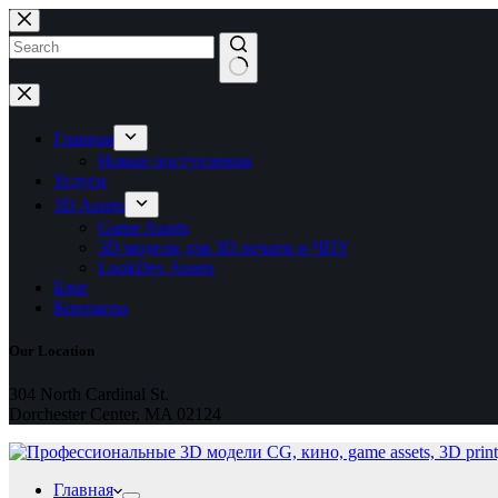
Перейти
к
сути
Ничего
не
найдено
Главная
Новые поступления
Услуги
3D Assets
Game Assets
3D модели для 3D печати и ЧПУ
LookDev Assets
Блог
Контакты
Our Location
304 North Cardinal St.
Dorchester Center, MA 02124
Главная