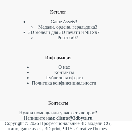
Каталог
3
Game Assets
3
товара
3
Медали, ордена, геральдика
3
товара
97
3D модели для 3D печати и ЧПУ
97
97
товаров
Розетки
97
товаров
Информация
О нас
Контакты
Публичная оферта
Политика конфиденциальности
Контакты
Нужна помощь или у вас есть вопрос?
Напишите нам:
clients@3dbyte.ru
Copyright © 2026 Профессиональные 3D модели CG,
кино, game assets, 3D print, ЧПУ -
CreativeThemes
.