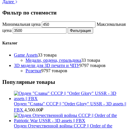
Далее
Фильтр по стоимости
Минимальная цена
Максимальная
цена
Фильтрация
Каталог
Game Assets
3
3 товара
Медали, ордена, геральдика
3
3 товара
3D модели для 3D печати и ЧПУ
97
97 товаров
Розетки
97
97 товаров
Популярные товары
Орден "Славы" СССР || "Order Glory" USSR - 3D assets ||
FBX
4,500.00
₽
Орден Отечественной войны СССР || Order of the