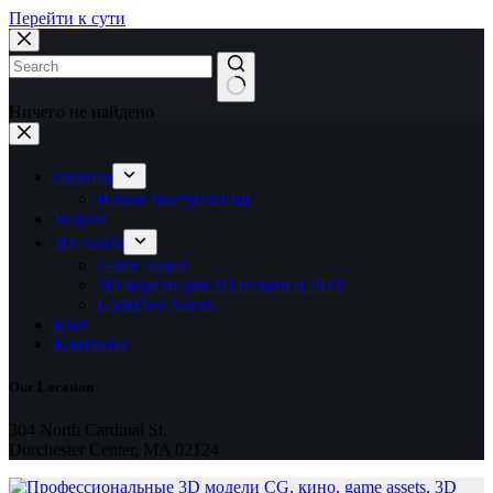
Перейти к сути
Ничего не найдено
Главная
Новые поступления
Услуги
3D Assets
Game Assets
3D модели для 3D печати и ЧПУ
LookDev Assets
Блог
Контакты
Our Location
304 North Cardinal St.
Dorchester Center, MA 02124