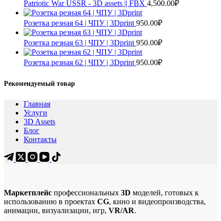
Patriotic War USSR - 3D assets || FBX
4,500.00
₽
Розетка резная 64 | ЧПУ | 3Dprint
950.00
₽
Розетка резная 63 | ЧПУ | 3Dprint
950.00
₽
Розетка резная 62 | ЧПУ | 3Dprint
950.00
₽
Рекомендуемый товар
Главная
Услуги
3D Assets
Блог
Контакты
Маркетплейс
профессиональных
3D
моделей, готовых к
использованию в проектах
CG
, кино и видеопроизводства,
анимации, визуализации, игр,
VR/AR
.