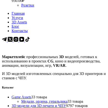
950.00
₽
Розетки
Главная
Услуги
3D Assets
Блог
Контакты
Маркетплейс
профессиональных
3D
моделей, готовых к
использованию в проектах
CG
, кино и видеопроизводства,
анимации, визуализации, игр,
VR/AR
.
И 3D моделей изготовленных специально для 3D принтеров и
станков с ЧПУ.
Каталог
Game Assets
3
3 товара
Медали, ордена, геральдика
3
3 товара
3D модели для 3D печати и ЧПУ
97
97 товаров