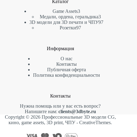
Каталог
3
Game Assets
3
товара
3
Медали, ордена, геральдика
3
товара
97
3D модели для 3D печати и ЧПУ
97
97
товаров
Розетки
97
товаров
Информация
О нас
Контакты
Публичная оферта
Политика конфиденциальности
Контакты
Нужна помощь или у вас есть вопрос?
Напишите нам:
clients@3dbyte.ru
Copyright © 2026 Профессиональные 3D модели CG,
кино, game assets, 3D print, ЧПУ -
CreativeThemes
.